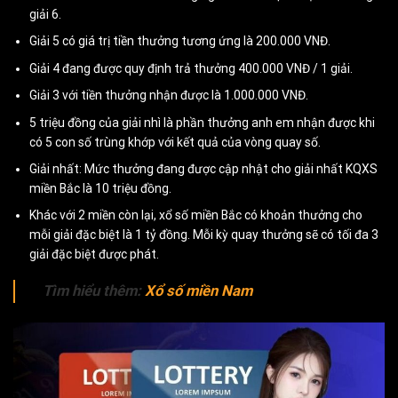
giải 6.
Giải 5 có giá trị tiền thưởng tương ứng là 200.000 VNĐ.
Giải 4 đang được quy định trả thưởng 400.000 VNĐ / 1 giải.
Giải 3 với tiền thưởng nhận được là 1.000.000 VNĐ.
5 triệu đồng của giải nhì là phần thưởng anh em nhận được khi
có 5 con số trùng khớp với kết quả của vòng quay số.
Giải nhất: Mức thưởng đang được cập nhật cho giải nhất KQXS
miền Bắc là 10 triệu đồng.
Khác với 2 miền còn lại, xổ số miền Bắc có khoản thưởng cho
mỗi giải đặc biệt là 1 tỷ đồng. Mỗi kỳ quay thưởng sẽ có tối đa 3
giải đặc biệt được phát.
Tìm hiểu thêm:
Xổ số miền Nam