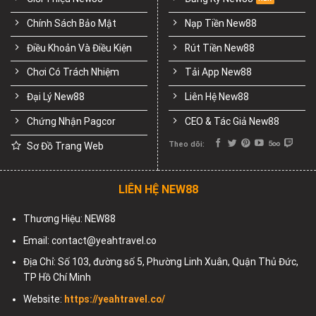
Chính Sách Bảo Mật
Nạp Tiền New88
Điều Khoản Và Điều Kiện
Rút Tiền New88
Chơi Có Trách Nhiệm
Tải App New88
Đại Lý New88
Liên Hệ New88
Chứng Nhận Pagcor
CEO & Tác Giả New88
Theo dõi:
Sơ Đồ Trang Web
LIÊN HỆ NEW88
Thương Hiệu: NEW88
Email:
contact@yeahtravel.co
Địa Chỉ:
Số 103, đường số 5, Phường Linh Xuân, Quận Thủ Đức,
TP Hồ Chí Minh
Website:
https://yeahtravel.co/