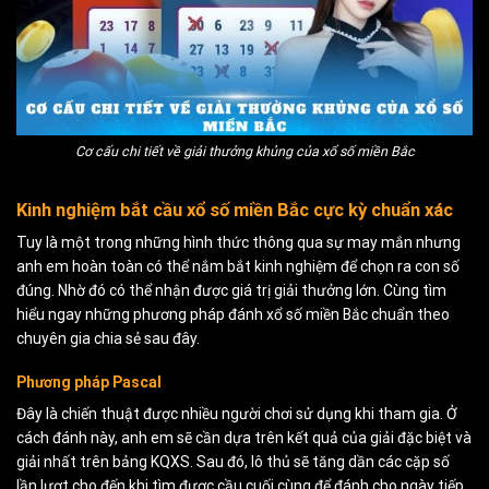
Cơ cấu chi tiết về giải thưởng khủng của xổ số miền Bắc
Kinh nghiệm bắt cầu xổ số miền Bắc cực kỳ chuẩn xác
Tuy là một trong những hình thức thông qua sự may mắn nhưng
anh em hoàn toàn có thể nắm bắt kinh nghiệm để chọn ra con số
đúng. Nhờ đó có thể nhận được giá trị giải thưởng lớn. Cùng tìm
hiểu ngay những phương pháp đánh xổ số miền Bắc chuẩn theo
chuyên gia chia sẻ sau đây.
Phương pháp Pascal
Đây là chiến thuật được nhiều người chơi sử dụng khi tham gia. Ở
cách đánh này, anh em sẽ cần dựa trên kết quả của giải đặc biệt và
giải nhất trên bảng KQXS. Sau đó, lô thủ sẽ tăng dần các cặp số
lần lượt cho đến khi tìm được cầu cuối cùng để đánh cho ngày tiếp