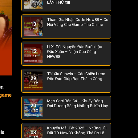
Th9
LẦN THỨ XIII
Tham Gia Nhận Code New88 – Cơ
13
Hội Vàng Cho Game Thủ Online
Th5
Lì Xì Tết Nguyên Đán Rước Lộc
15
Đầu Xuân – Nhận Quà Cùng
Th1
NEW88
Tài Xỉu Sunwin – Các Chiến Lược
29
Độc Đáo Giúp Bạn Thành Công
Th12
n.
game
Mẹo Chơi Bắn Cá – Khuấy Động
20
Đại Dương Bằng Những Bí Kíp Hay
Th12
Khuyến Mãi Tết 2025 – Những Ưu
ia
03
Đãi Từ New88 Không Thể Bỏ Lỡ
Th12