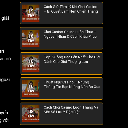
Cách Giữ Tâm Lý Khi Chơi Casino
19
– Bí Quyết Làm Nên Chiến Thắng
Th9
 giải
Chơi Casino Online Luôn Thua –
16
Nguyên Nhân & Cách Khắc Phục
Th9
trí
Top 5 Sòng Bạc Lớn Nhất Thế Giới
Lan có
16
Dành Cho Giới Thượng Lưu
Th9
ngoài
Thuật Ngữ Casino – Những
16
Thông Tin Bạn Không Nên Bỏ Qua
Th9
Cách Chơi Casino Luôn Thắng Và
08
Một Số Lưu Ý Đặc Biệt
uyển
Th9
g với