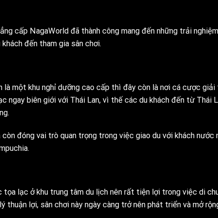
đẳng cấp NagaWorld đã thành công mang đến những trải nghiệm
u khách đến tham gia sân chơi.
là một khu nghỉ dưỡng cao cấp thì đây còn là nơi cá cược giải 
c ngay biên giới với Thái Lan, vì thế các du khách đến từ Thái 
ng.
à còn đóng vai trò quan trọng trong việc giao du với khách nước 
ampuchia.
ọa lạc ở khu trung tâm du lịch nên rất tiện lợi trong việc di ch
 lý thuận lợi, sân chơi này ngày càng trở nên phát triển và mở rộn