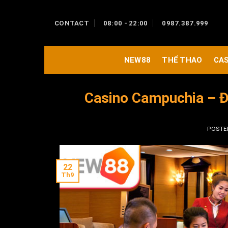
Skip
to
CONTACT
08:00 - 22:00
0987.387.999
content
NEW88
THỂ THAO
CA
Casino Campuchia – Đị
POSTE
22
Th9