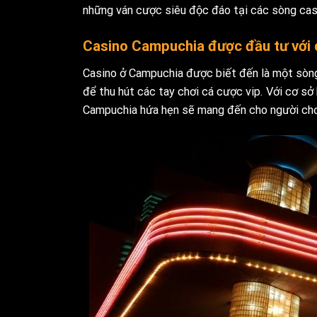
những ván cược siêu độc đáo tại các sòng cas
Casino Campuchia được đầu tư với 
Casino ở Campuchia được biết đến là một sòng
để thu hút các tay chơi cá cược vip. Với cơ sở 
Campuchia hứa hẹn sẽ mang đến cho người chơi 