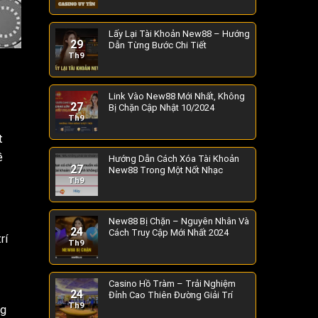
Lấy Lại Tài Khoản New88 – Hướng
29
Dẫn Từng Bước Chi Tiết
Th9
Link Vào New88 Mới Nhất, Không
27
Bị Chặn Cập Nhật 10/2024
Th9
t
ề
Hướng Dẫn Cách Xóa Tài Khoản
27
New88 Trong Một Nốt Nhạc
Th9
New88 Bị Chặn – Nguyên Nhân Và
24
Cách Truy Cập Mới Nhất 2024
rí
Th9
Casino Hồ Tràm – Trải Nghiệm
24
Đỉnh Cao Thiên Đường Giải Trí
Th9
ng