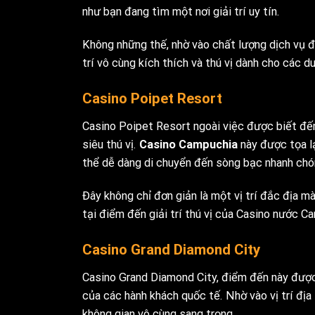
như bạn đang tìm một nơi giải trí uy tín.
Không những thế, nhờ vào chất lượng dịch vụ 
trí vô cùng kích thích và thú vị dành cho các d
Casino Poipet Resort
Casino Poipet Resort ngoài việc được biết đến 
siêu thú vị.
Casino Campuchia
này được tọa lạ
thể dễ dàng di chuyển đến sòng bạc nhanh chó
Đây không chỉ đơn giản là một vị trí đắc địa m
tại điểm đến giải trí thú vị của Casino nước C
Casino Grand Diamond City
Casino Grand Diamond City, điểm đến này được t
của các hành khách quốc tế.
Nhờ vào vị trí địa
không gian vô cùng sang trọng.