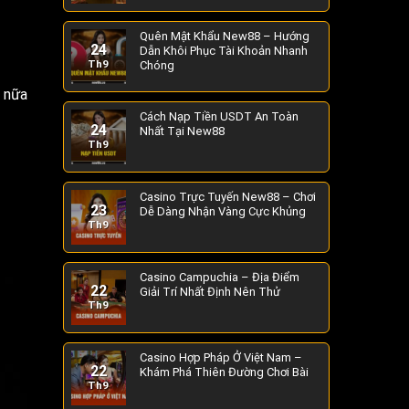
Quên Mật Khẩu New88 – Hướng
24
Dẫn Khôi Phục Tài Khoản Nhanh
Th9
Chóng
n nữa
Cách Nạp Tiền USDT An Toàn
24
Nhất Tại New88
Th9
Casino Trực Tuyến New88 – Chơi
23
Dễ Dàng Nhận Vàng Cực Khủng
Th9
Casino Campuchia – Địa Điểm
22
Giải Trí Nhất Định Nên Thử
Th9
Casino Hợp Pháp Ở Việt Nam –
22
Khám Phá Thiên Đường Chơi Bài
Th9