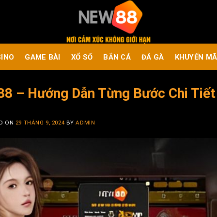
SINO
GAME BÀI
XỔ SỐ
BẮN CÁ
ĐÁ GÀ
KHUYẾN MÃ
88 – Hướng Dẫn Từng Bước Chi Tiết
D ON
29 THÁNG 9, 2024
BY
ADMIN