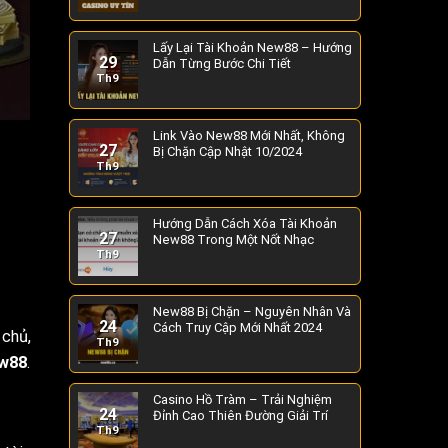
Lấy Lại Tài Khoản New88 – Hướng
29
Dẫn Từng Bước Chi Tiết
Th9
Link Vào New88 Mới Nhất, Không
27
Bị Chặn Cập Nhật 10/2024
Th9
Hướng Dẫn Cách Xóa Tài Khoản
27
New88 Trong Một Nốt Nhạc
Th9
New88 Bị Chặn – Nguyên Nhân Và
24
Cách Truy Cập Mới Nhất 2024
 chủ,
Th9
ew88
.
Casino Hồ Tràm – Trải Nghiệm
24
Đỉnh Cao Thiên Đường Giải Trí
Th9