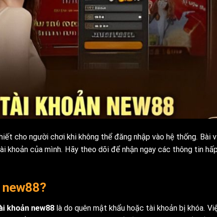
hiết cho người chơi khi không thể đăng nhập vào hệ thống. Bài v
ài khoản của mình. Hãy theo dõi để nhận ngay các thông tin hấ
ản new88?
 tài khoản new88
là do quên mật khẩu hoặc tài khoản bị khóa. Vi