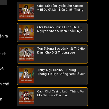
Cách Giữ Tâm Lý Khi Chơi Casino
19
– Bí Quyết Làm Nên Chiến Thắng
Th9
Chơi Casino Online Luôn Thua –
16
Nguyên Nhân & Cách Khắc Phục
Th9
ễn ra
Top 5 Sòng Bạc Lớn Nhất Thế Giới
16
Dành Cho Giới Thượng Lưu
sinh
Th9
 và
Thuật Ngữ Casino – Những
16
Thông Tin Bạn Không Nên Bỏ Qua
Th9
ạn chế
Cách Chơi Casino Luôn Thắng Và
08
Một Số Lưu Ý Đặc Biệt
an
Th9