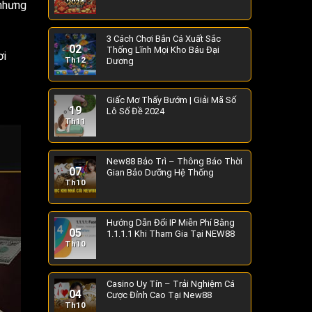
 nhưng
3 Cách Chơi Bắn Cá Xuất Sắc
02
Thống Lĩnh Mọi Kho Báu Đại
ơi
Th12
Dương
Giấc Mơ Thấy Bướm | Giải Mã Số
19
Lô Số Đề 2024
Th11
New88 Bảo Trì – Thông Báo Thời
07
Gian Bảo Dưỡng Hệ Thống
Th10
Hướng Dẫn Đổi IP Miễn Phí Bằng
05
1.1.1.1 Khi Tham Gia Tại NEW88
Th10
Casino Uy Tín – Trải Nghiệm Cá
04
Cược Đỉnh Cao Tại New88
Th10