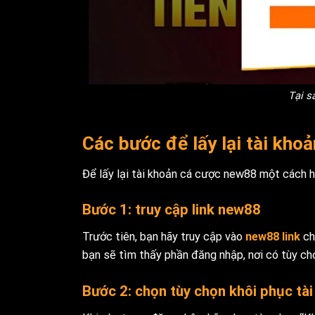
Tại s
Các bước để lấy lại tài kho
Để
lấy lại tài khoản cá cược new88
một cách hi
Bước 1: truy cập link new88
Trước tiên, bạn hãy truy cập vào
new88 link
ch
bạn sẽ tìm thấy phần đăng nhập, nơi có tùy c
Bước 2: chọn tùy chọn khôi phục tà