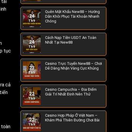
 tài
inh
Quên Mật Khẩu New88 – Hướng
24
Dẫn Khôi Phục Tài Khoản Nhanh
Th9
Chóng
Cách Nạp Tiền USDT An Toàn
24
Nhất Tại New88
n
Th9
ếp tục
Casino Trực Tuyến New88 – Chơi
23
Dễ Dàng Nhận Vàng Cực Khủng
Th9
ra cả
Casino Campuchia – Địa Điểm
tiến
22
Giải Trí Nhất Định Nên Thử
Th9
Casino Hợp Pháp Ở Việt Nam –
22
Khám Phá Thiên Đường Chơi Bài
Th9
 toàn