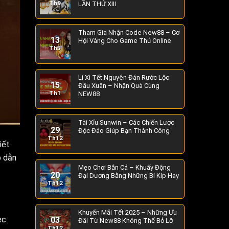
Th9
LẦN THỨ XIII
Tham Gia Nhận Code New88 – Cơ
13
Hội Vàng Cho Game Thủ Online
Th5
Lì Xì Tết Nguyên Đán Rước Lộc
15
Đầu Xuân – Nhận Quà Cùng
Th1
NEW88
Tài Xỉu Sunwin – Các Chiến Lược
29
Độc Đáo Giúp Bạn Thành Công
Th12
iết
p dẫn
Mẹo Chơi Bắn Cá – Khuấy Động
20
Đại Dương Bằng Những Bí Kíp Hay
Th12
Khuyến Mãi Tết 2025 – Những Ưu
ệc
03
Đãi Từ New88 Không Thể Bỏ Lỡ
Th12