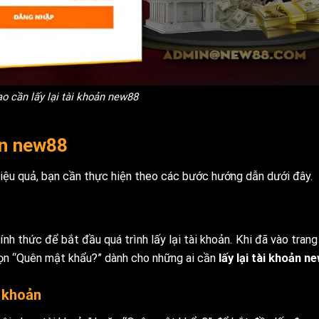
ao cần lấy lại tài khoản new88
ản new88
ệu quả, bạn cần thực hiện theo các bước hướng dẫn dưới đây.
ính thức để bắt đầu quá trình
lấy lại tài khoản
. Khi đã vào trang
họn “Quên mật khẩu?” dành cho những ai cần
lấy lại tài khoản n
i khoản