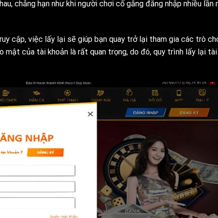
nhau, chẳng hạn như khi người chơi cố gắng đăng nhập nhiều lần
uy cập, việc lấy lại sẽ giúp bạn quay trở lại tham gia các trò ch
mật của tài khoản là rất quan trọng, do đó, quy trình lấy lại tài