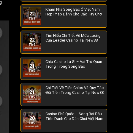
g
Khám Phá Sòng Bạc Ở Việt Nam
22
Hợp Pháp Dành Cho Các Tay Chơi
Th9
Tìm Hiểu Chi Tiết Về Mức Lương
22
Của Leader Casino Tại New88
Th9
Chip Casino Là Gì – Vai Trò Quan
21
Trọng Trong Sòng Bạc
Th9
Chi Tiết Về Tiền Chips Và Quy Tắc
21
Đổi Tiền Trong Casino Tại New88
Th9
Casino Phú Quốc – Sòng Bài Đầu
20
Tiên Dành Cho Dân Chơi Việt Nam
Th9