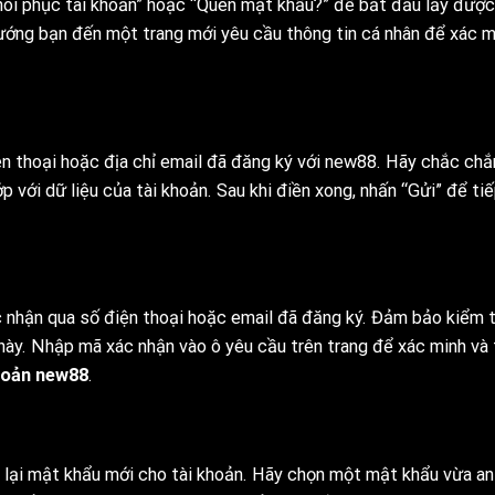
hôi phục tài khoản” hoặc “Quên mật khẩu?” để bắt đầu lấy được
ướng bạn đến một trang mới yêu cầu thông tin cá nhân để xác m
ện thoại hoặc địa chỉ email đã đăng ký với new88. Hãy chắc chắ
p với dữ liệu của tài khoản. Sau khi điền xong, nhấn “Gửi” để ti
c nhận qua số điện thoại hoặc email đã đăng ký. Đảm bảo kiểm t
này. Nhập mã xác nhận vào ô yêu cầu trên trang để xác minh và 
khoản new88
.
 lại mật khẩu mới cho tài khoản. Hãy chọn một mật khẩu vừa an