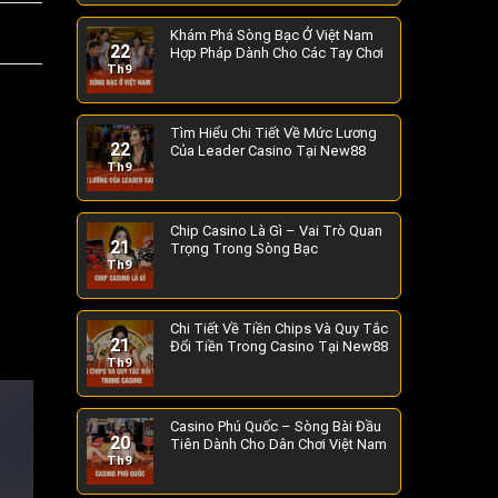
Khám Phá Sòng Bạc Ở Việt Nam
22
Hợp Pháp Dành Cho Các Tay Chơi
Th9
Tìm Hiểu Chi Tiết Về Mức Lương
22
Của Leader Casino Tại New88
Th9
Chip Casino Là Gì – Vai Trò Quan
21
Trọng Trong Sòng Bạc
Th9
Chi Tiết Về Tiền Chips Và Quy Tắc
21
Đổi Tiền Trong Casino Tại New88
Th9
Casino Phú Quốc – Sòng Bài Đầu
20
Tiên Dành Cho Dân Chơi Việt Nam
Th9