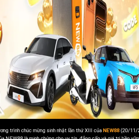
ng trình chúc mừng sinh nhật lần thứ XIII của
NEW88
(20/11/
ủa NEW88 là minh chứng cho uy tín, đẳng cấp và giá trị bền vữn