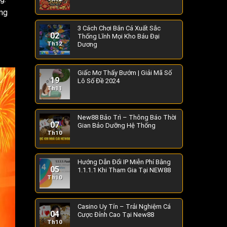
ùng
3 Cách Chơi Bắn Cá Xuất Sắc
02
Thống Lĩnh Mọi Kho Báu Đại
Th12
Dương
Giấc Mơ Thấy Bướm | Giải Mã Số
19
Lô Số Đề 2024
Th11
New88 Bảo Trì – Thông Báo Thời
07
Gian Bảo Dưỡng Hệ Thống
Th10
Hướng Dẫn Đổi IP Miễn Phí Bằng
05
1.1.1.1 Khi Tham Gia Tại NEW88
Th10
Casino Uy Tín – Trải Nghiệm Cá
04
Cược Đỉnh Cao Tại New88
Th10