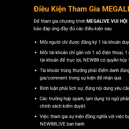
Điều Kiện Tham Gia MEGALI
Để tham gia chương trình
MEGALIVE VUI HỘ
bảo đáp ứng đầy đủ các điều kiện sau:
Mỗi người chỉ được đăng ký 1 tài khoản du
Mỗi tài khoản chỉ gắn với 1 số điện thoại, 1 
tài khoản để trục lợi, NEW88 có quyền hủy t
Tài khoản trúng thưởng phải điểm danh đúng
gia/comment trong sự kiện để nhận quà.
Bình luận phải lịch sự, đúng nội dung yêu cầ
Các trường hợp spam, lạm dụng từ ngữ phản c
chính sách kiểm duyệt.
Việc tham gia sự kiện đồng nghĩa với việc 
NEW88LIVE ban hành.