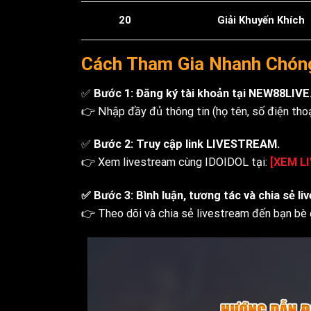
20
Giải Khuyến Khích
Cách Tham Gia Nhanh Chón
✅
Bước 1: Đăng ký tài khoản tại NEW88LIVE
👉 Nhập đầy đủ thông tin (họ tên, số điện tho
✅
Bước 2: Truy cập link LIVESTREAM.
👉 Xem livestream cùng IDOIDOL tại:
[XEM LI
✅ Bước 3: Bình luận, tương tác và chia sẻ li
👉 Theo dõi và chia sẻ livestream đến bạn bè