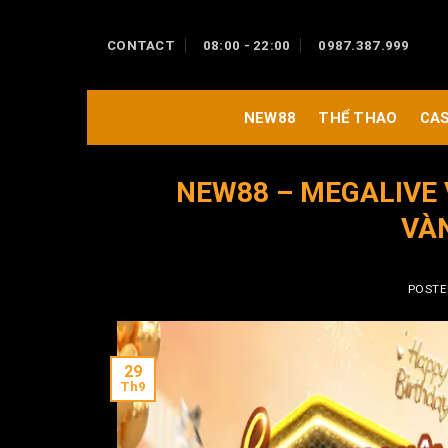
Skip
to
CONTACT
08:00 - 22:00
0987.387.999
content
NEW88
THỂ THAO
CA
NEW88 – MEGALIVE 
VÀN
POST
29
Th9